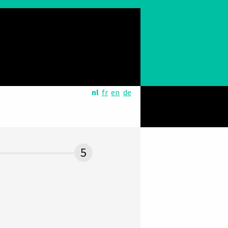
nl
fr
en
de