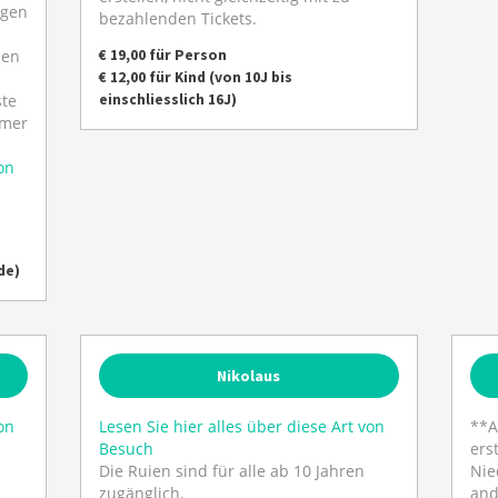
igen
bezahlenden Tickets.
€ 19,00 für Person
nen
€ 12,00 für Kind (von 10J bis
einschliesslich 16J)
ste
hmer
on
de)
Nikolaus
on
Lesen Sie hier alles über diese Art von
**A
Besuch
ers
Die Ruien sind für alle ab 10 Jahren
Nie
zugänglich.
and