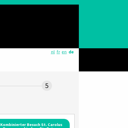
nl
fr
en
de
Kombinierter Besuch St. Carolus