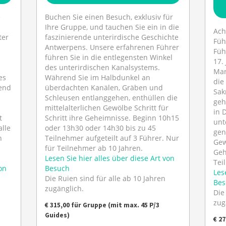
e
Buchen Sie einen Besuch, exklusiv für
Ihre Gruppe, und tauchen Sie ein in die
Ach
ter
faszinierende unterirdische Geschichte
Füh
Antwerpens. Unsere erfahrenen Führer
Füh
führen Sie in die entlegensten Winkel
17.
des unterirdischen Kanalsystems.
Mar
es
Während Sie im Halbdunkel an
die
end
überdachten Kanälen, Gräben und
Sak
Schleusen entlanggehen, enthüllen die
geh
mittelalterlichen Gewölbe Schritt für
in 
t
Schritt ihre Geheimnisse. Beginn 10h15
unt
alle
oder 13h30 oder 14h30 bis zu 45
gen
n
Teilnehmer aufgeteilt auf 3 Führer. Nur
Gew
für Teilnehmer ab 10 Jahren.
Geh
Lesen Sie hier alles über diese Art von
Tei
on
Besuch
Les
Die Ruien sind für alle ab 10 Jahren
Bes
zugänglich.
Die
zug
€ 315,00 für Gruppe (mit max. 45 P/3
Guides)
€ 2