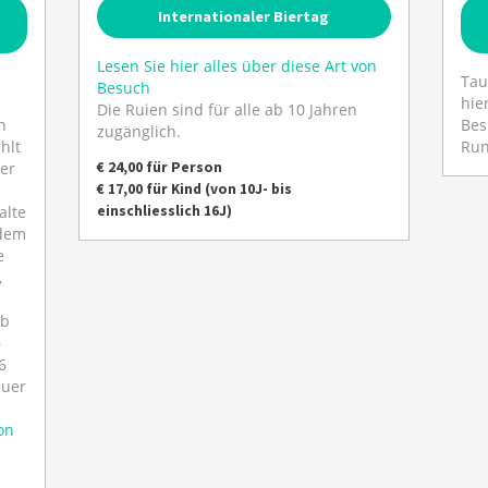
Internationaler Biertag
Lesen Sie hier alles über diese Art von
Tau
Besuch
hie
Die Ruien sind für alle ab 10 Jahren
n
Bes
zugänglich.
hlt
Run
€ 24,00 für Person
der
€ 17,00 für Kind (von 10J- bis
einschliesslich 16J)
alte
 dem
e
,
ab
6
6
auer
on