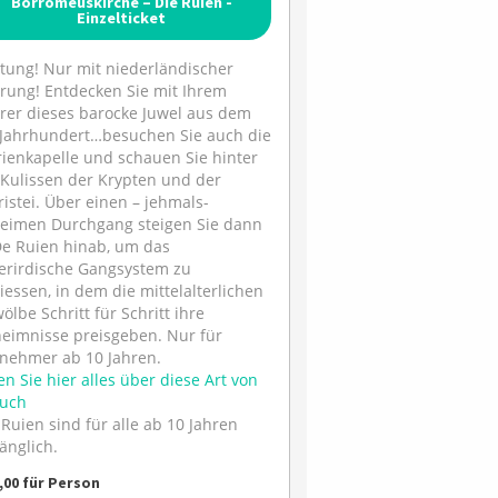
Borromeuskirche – Die Ruien -
Einzelticket
tung! Nur mit niederländischer
rung! Entdecken Sie mit Ihrem
rer dieses barocke Juwel aus dem
 Jahrhundert…besuchen Sie auch die
ienkapelle und schauen Sie hinter
 Kulissen der Krypten und der
ristei. Über einen – jehmals-
eimen Durchgang steigen Sie dann
De Ruien hinab, um das
erirdische Gangsystem zu
iessen, in dem die mittelalterlichen
ölbe Schritt für Schritt ihre
eimnisse preisgeben. Nur für
lnehmer ab 10 Jahren.
en Sie hier alles über diese Art von
uch
 Ruien sind für alle ab 10 Jahren
änglich.
7,00 für Person