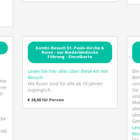
Kombi-Besuch St. Pauls-Kirche &
Ruien - nur Niederländische
Führung - Einzelkarte
Lesen Sie hier alles über diese Art von
Die
Besuch
Bor
chte
Die Ruien sind für alle ab 10 Jahren
unt
rer
zugänglich.
Sie
el
und
€ 24,00 für Person
Mar
alt
übe
die
Geh
r
Les
7h00
Bes
Die