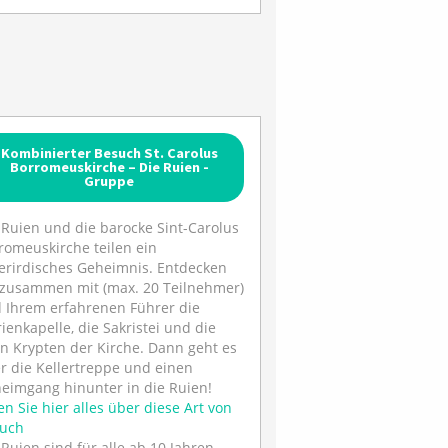
Kombinierter Besuch St. Carolus
Borromeuskirche – Die Ruien -
Gruppe
 Ruien und die barocke Sint-Carolus
romeuskirche teilen ein
erirdisches Geheimnis. Entdecken
 zusammen mit (max. 20 Teilnehmer)
 Ihrem erfahrenen Führer die
ienkapelle, die Sakristei und die
en Krypten der Kirche. Dann geht es
r die Kellertreppe und einen
eimgang hinunter in die Ruien!
en Sie hier alles über diese Art von
uch
 Ruien sind für alle ab 10 Jahren