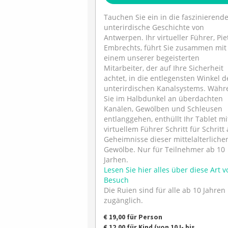
Tauchen Sie ein in die faszinierend
unterirdische Geschichte von
Antwerpen. Ihr virtueller Führer, Pie
Embrechts, führt Sie zusammen mit
einem unserer begeisterten
Mitarbeiter, der auf Ihre Sicherheit
achtet, in die entlegensten Winkel d
unterirdischen Kanalsystems. Währ
Sie im Halbdunkel an überdachten
Kanälen, Gewölben und Schleusen
entlanggehen, enthüllt Ihr Tablet mi
virtuellem Führer Schritt für Schritt 
Geheimnisse dieser mittelalterliche
Gewölbe. Nur für Teilnehmer ab 10
Jarhen.
Lesen Sie hier alles über diese Art v
Besuch
Die Ruien sind für alle ab 10 Jahren
zugänglich.
€ 19,00 für Person
€ 12,00 für Kind (von 10J- bis