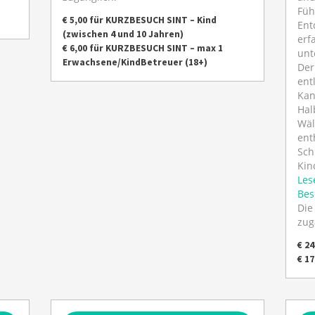
Füh
€ 5,00 für KURZBESUCH SINT – Kind
Ent
(zwischen 4 und 10 Jahren)
erf
€ 6,00 für KURZBESUCH SINT – max 1
unt
Erwachsene/KindBetreuer (18+)
Der
ent
Kan
Hal
Wäl
ent
Sch
Kin
Les
Bes
Die
zug
€ 2
€ 17